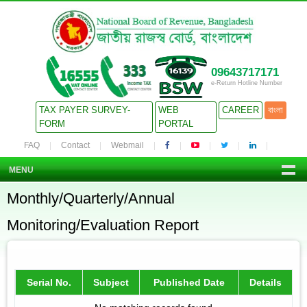
09643717171
e-Return Hotline Number
TAX PAYER SURVEY-
WEB
CAREER
বাংলা
FORM
PORTAL
FAQ
Contact
Webmail
MENU
Monthly/Quarterly/Annual
Monitoring/Evaluation Report
Serial No.
Subject
Published Date
Details