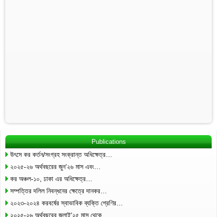
Publications
উৎসে কর কর্তন/সংগ্রহ সংক্রান্ত অধিক্ষেত্র…
২০২৫-২৬ অর্থবছরের জুন’২৬ মাস এবং…
কর অঞ্চল-১০, ঢাকা এর অধিক্ষেত্র…
সম্পত্তির দলিল নিবন্ধনের ক্ষেত্রে দানকর…
২০২৩-২০২৪ করবর্ষের স্বাভাবিক ব্যক্তি শ্রেণির…
২০২৫-২৬ অর্থবছরের জুলাই’২৫ মাস থেকে…