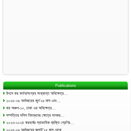
Publications
উৎসে কর কর্তন/সংগ্রহ সংক্রান্ত অধিক্ষেত্র…
২০২৫-২৬ অর্থবছরের জুন’২৬ মাস এবং…
কর অঞ্চল-১০, ঢাকা এর অধিক্ষেত্র…
সম্পত্তির দলিল নিবন্ধনের ক্ষেত্রে দানকর…
২০২৩-২০২৪ করবর্ষের স্বাভাবিক ব্যক্তি শ্রেণির…
২০২৫-২৬ অর্থবছরের জুলাই’২৫ মাস থেকে…