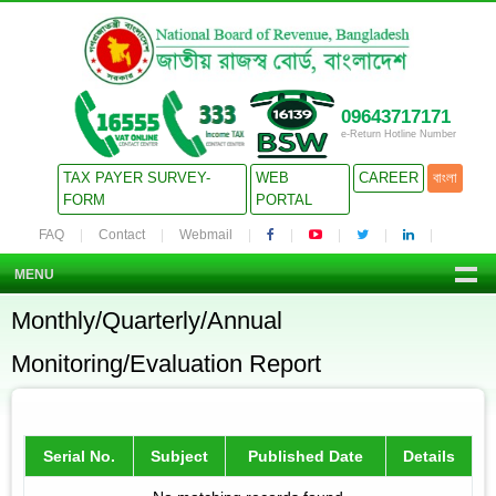
09643717171
e-Return Hotline Number
TAX PAYER SURVEY-
WEB
CAREER
বাংলা
FORM
PORTAL
FAQ
Contact
Webmail
MENU
Monthly/Quarterly/Annual
Monitoring/Evaluation Report
Serial No.
Subject
Published Date
Details