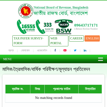
09643717171
e-Return Hotline Number
TAX PAYER SURVEY-
WEB
CAREER
ENGLISH
FORM
PORTAL
প্রশ্ন
যোগাযোগ
ওয়েবমেইল
MENU
মাসিক/ত্রৈমাসিক/বার্ষিক পরিবীক্ষণ/মূল্যায়ন প্রতিবেদন
ক্রমিক নং.
বিষয়
প্রকাশের তারিখ
বিস্তারিত
No matching records found