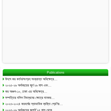
Publications
উৎসে কর কর্তন/সংগ্রহ সংক্রান্ত অধিক্ষেত্র…
২০২৫-২৬ অর্থবছরের জুন’২৬ মাস এবং…
কর অঞ্চল-১০, ঢাকা এর অধিক্ষেত্র…
সম্পত্তির দলিল নিবন্ধনের ক্ষেত্রে দানকর…
২০২৩-২০২৪ করবর্ষের স্বাভাবিক ব্যক্তি শ্রেণির…
২০২৫-২৬ অর্থবছরের জুলাই’২৫ মাস থেকে…