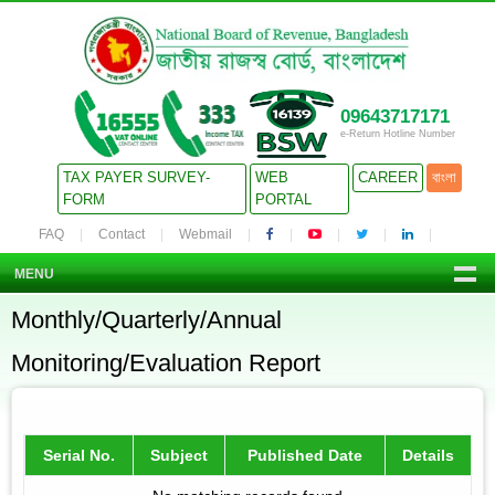
09643717171
e-Return Hotline Number
TAX PAYER SURVEY-
WEB
CAREER
বাংলা
FORM
PORTAL
FAQ
Contact
Webmail
MENU
Monthly/Quarterly/Annual
Monitoring/Evaluation Report
Serial No.
Subject
Published Date
Details