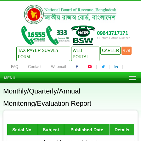
09643717171
e-Return Hotline Number
TAX PAYER SURVEY-
WEB
CAREER
বাংলা
FORM
PORTAL
FAQ
Contact
Webmail
MENU
Monthly/Quarterly/Annual
Monitoring/Evaluation Report
Serial No.
Subject
Published Date
Details