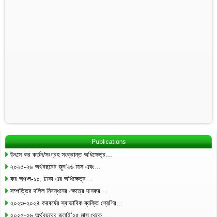
Publications
উৎসে কর কর্তন/সংগ্রহ সংক্রান্ত অধিক্ষেত্র…
২০২৫-২৬ অর্থবছরের জুন’২৬ মাস এবং…
কর অঞ্চল-১০, ঢাকা এর অধিক্ষেত্র…
সম্পত্তির দলিল নিবন্ধনের ক্ষেত্রে দানকর…
২০২৩-২০২৪ করবর্ষের স্বাভাবিক ব্যক্তি শ্রেণির…
২০২৫-২৬ অর্থবছরের জুলাই’২৫ মাস থেকে…