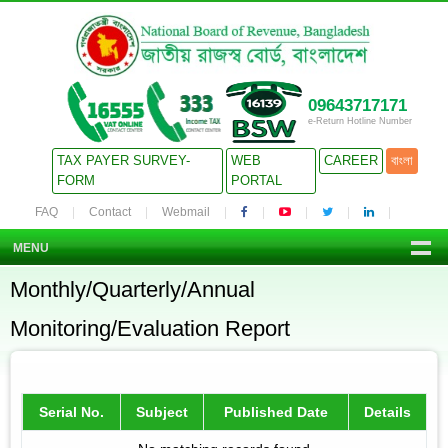
09643717171
e-Return Hotline Number
TAX PAYER SURVEY-
WEB
CAREER
বাংলা
FORM
PORTAL
FAQ
Contact
Webmail
MENU
Monthly/Quarterly/Annual
Monitoring/Evaluation Report
Serial No.
Subject
Published Date
Details