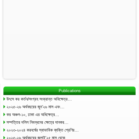
Publications
উৎসে কর কর্তন/সংগ্রহ সংক্রান্ত অধিক্ষেত্র…
২০২৫-২৬ অর্থবছরের জুন’২৬ মাস এবং…
কর অঞ্চল-১০, ঢাকা এর অধিক্ষেত্র…
সম্পত্তির দলিল নিবন্ধনের ক্ষেত্রে দানকর…
২০২৩-২০২৪ করবর্ষের স্বাভাবিক ব্যক্তি শ্রেণির…
২০২৫-২৬ অর্থবছরের জুলাই’২৫ মাস থেকে…