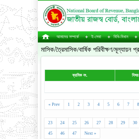
আমাদের সম্পর্কে
ই-সেবা
বিধি-বিধান
মাসিক/ত্রৈমাসিক/বার্ষিক পরিবীক্ষণ/মূল্যায়ন প
ক্রমিক নং.
বিষয়
« Prev
1
2
3
4
5
6
7
23
24
25
26
27
28
29
30
45
46
47
Next »