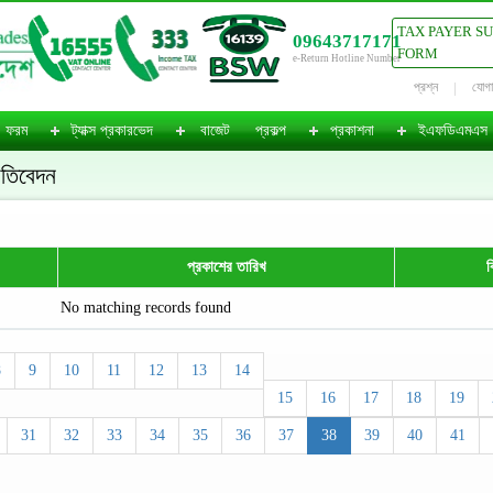
TAX PAYER S
09643717171
FORM
e-Return Hotline Number
প্রশ্ন
যোগ
ফরম
ট্যাক্স প্রকারভেদ
বাজেট
প্রকল্প
প্রকাশনা
ইএফডিএমএস
্রতিবেদন
প্রকাশের তারিখ
ব
No matching records found
8
9
10
11
12
13
14
15
16
17
18
19
31
32
33
34
35
36
37
38
39
40
41