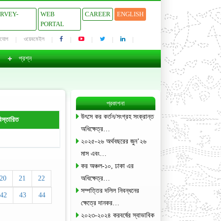
URVEY-
WEB
CAREER
ENGLISH
PORTAL
াযোগ
ওয়েবমেইল
প্রশ্ন
প্রকাশনা
উৎসে কর কর্তন/সংগ্রহ সংক্রান্ত
িস্তারিত
অধিক্ষেত্র…
২০২৫-২৬ অর্থবছরের জুন’২৬
মাস এবং…
কর অঞ্চল-১০, ঢাকা এর
20
21
22
অধিক্ষেত্র…
সম্পত্তির দলিল নিবন্ধনের
42
43
44
ক্ষেত্রে দানকর…
২০২৩-২০২৪ করবর্ষের স্বাভাবিক