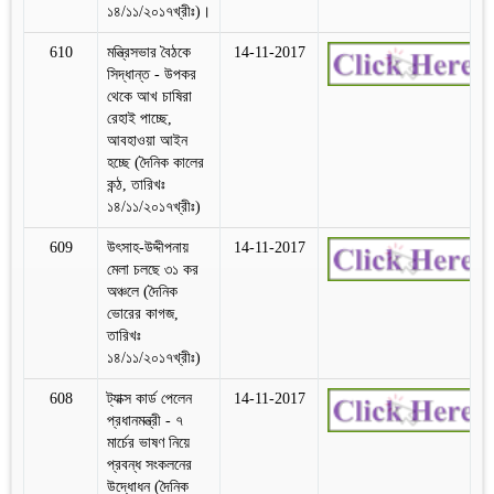
১৪/১১/২০১৭খ্রীঃ)।
610
মন্ত্রিসভার বৈঠকে
14-11-2017
সিদ্ধান্ত - উপকর
থেকে আখ চাষিরা
রেহাই পাচ্ছে,
আবহাওয়া আইন
হচ্ছে (দৈনিক কালের
কন্ঠ, তারিখঃ
১৪/১১/২০১৭খ্রীঃ)
609
উৎসাহ-উদ্দীপনায়
14-11-2017
মেলা চলছে ৩১ কর
অঞ্চলে (দৈনিক
ভোরের কাগজ,
তারিখঃ
১৪/১১/২০১৭খ্রীঃ)
608
ট্যাক্স কার্ড পেলেন
14-11-2017
প্রধানমন্ত্রী - ৭
মার্চের ভাষণ নিয়ে
প্রবন্ধ সংকলনের
উদ্ধোধন (দৈনিক