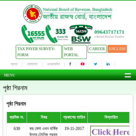
09643717171
e-Return Hotline Number
TAX PAYER SURVEY-
WEB
CAREER
ENGLISH
FORM
PORTAL
প্রশ্ন
যোগাযোগ
ওয়েবমেইল
MENU
পৃষ্ঠা শিরনাম
পৃষ্ঠা শিরনাম
ক্রমিক নং.
বিষয়
প্রকাশের তারিখ
বিস্তারিত
630
কর মেলা এখন বার্ষিক
19-11-2017
উৎসব (দৈনিক প্রথম