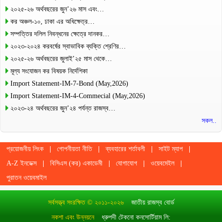
২০২৫-২৬ অর্থবছরের জুন’২৬ মাস এবং…
কর অঞ্চল-১০, ঢাকা এর অধিক্ষেত্র…
সম্পত্তির দলিল নিবন্ধনের ক্ষেত্রে দানকর…
২০২৩-২০২৪ করবর্ষের স্বাভাবিক ব্যক্তি শ্রেণির…
২০২৫-২৬ অর্থবছরের জুলাই’২৫ মাস থেকে…
মূল্য সংযোজন কর বিষয়ক নির্দেশিকা
Import Statement-IM-7-Bond (May,2026)
Import Statement-IM-4-Commecial (May,2026)
২০২৩-২৪ অর্থবছরের জুন’২৪ পর্যন্ত রাজস্ব…
সকল..
প্রয়োজনীয় লিংক
গোপনীয়তা নীতি
ব্যবহারের শর্তাবলী
সাইট ম্যাপ
A-Z ইনডেক্স
বিসিএস (কর) একাডেমী
যোগাযোগ
ওয়েবমেইল
পুরাতন ওয়েবমাইল
সর্বসত্ত্ব সংরক্ষিত © ২০১১-২০২৬
জাতীয় রাজস্ব বোর্ড
নকশা এবং উন্নয়নে
ধ্রুপদী টেকনো কনসোর্টিয়াম লি: