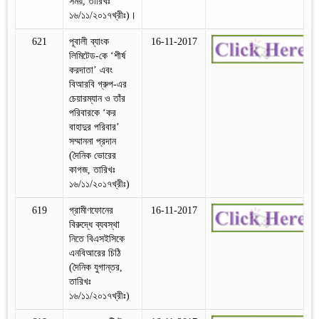
সময়, তারিখঃ
১৬/১১/২০১৭খ্রীঃ)।
621
পূবালী ব্যাংক
16-11-2017
লিমিটেড-কে ‘শীর্ষ
করদাতা’ এবং
বিআরবি গ্রুপ-এর
চেয়ারম্যান ও তাঁর
পরিবারকে ‘কর
বাহাদুর পরিবার’
সম্মাননা প্রদান
(দৈনিক ভোরের
কাগজ, তারিখঃ
১৬/১১/২০১৭খ্রীঃ)
619
গ্রামীণফোনের
16-11-2017
বিরুদ্ধে ব্যবস্থা
নিতে বিএসইসিকে
এনবিআরের চিঠি
(দৈনিক যুগান্তর,
তারিখঃ
১৬/১১/২০১৭খ্রীঃ)