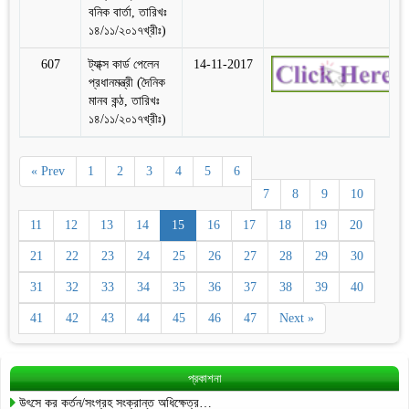
বনিক বার্তা, তারিখঃ
১৪/১১/২০১৭খ্রীঃ)
607
ট্যা্ক্স কার্ড পেলেন
14-11-2017
প্রধানমন্ত্রী (দৈনিক
মানব কন্ঠ, তারিখঃ
১৪/১১/২০১৭খ্রীঃ)
« Prev
1
2
3
4
5
6
7
8
9
10
11
12
13
14
15
16
17
18
19
20
21
22
23
24
25
26
27
28
29
30
31
32
33
34
35
36
37
38
39
40
41
42
43
44
45
46
47
Next »
প্রকাশনা
উৎসে কর কর্তন/সংগ্রহ সংক্রান্ত অধিক্ষেত্র…