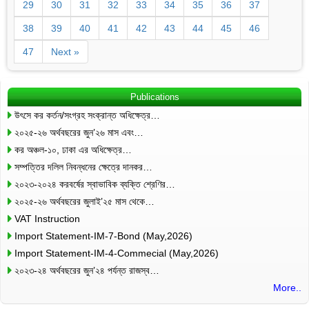
29
30
31
32
33
34
35
36
37
38
39
40
41
42
43
44
45
46
47
Next »
Publications
উৎসে কর কর্তন/সংগ্রহ সংক্রান্ত অধিক্ষেত্র…
২০২৫-২৬ অর্থবছরের জুন’২৬ মাস এবং…
কর অঞ্চল-১০, ঢাকা এর অধিক্ষেত্র…
সম্পত্তির দলিল নিবন্ধনের ক্ষেত্রে দানকর…
২০২৩-২০২৪ করবর্ষের স্বাভাবিক ব্যক্তি শ্রেণির…
২০২৫-২৬ অর্থবছরের জুলাই’২৫ মাস থেকে…
VAT Instruction
Import Statement-IM-7-Bond (May,2026)
Import Statement-IM-4-Commecial (May,2026)
২০২৩-২৪ অর্থবছরের জুন’২৪ পর্যন্ত রাজস্ব…
More..