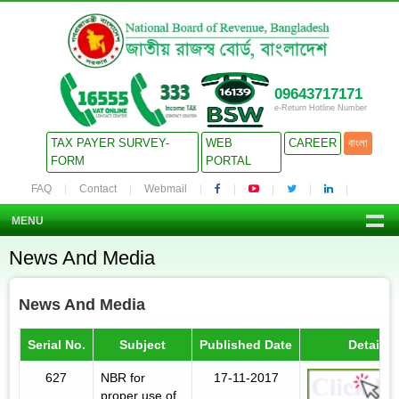
09643717171
e-Return Hotline Number
TAX PAYER SURVEY-
WEB
CAREER
বাংলা
FORM
PORTAL
FAQ
Contact
Webmail
MENU
News And Media
News And Media
Serial No.
Subject
Published Date
Details
627
NBR for
17-11-2017
proper use of