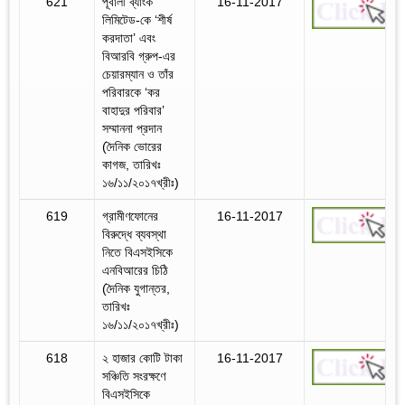
621
পূবালী ব্যাংক
16-11-2017
লিমিটেড-কে ‘শীর্ষ
করদাতা’ এবং
বিআরবি গ্রুপ-এর
চেয়ারম্যান ও তাঁর
পরিবারকে ‘কর
বাহাদুর পরিবার’
সম্মাননা প্রদান
(দৈনিক ভোরের
কাগজ, তারিখঃ
১৬/১১/২০১৭খ্রীঃ)
619
গ্রামীণফোনের
16-11-2017
বিরুদ্ধে ব্যবস্থা
নিতে বিএসইসিকে
এনবিআরের চিঠি
(দৈনিক যুগান্তর,
তারিখঃ
১৬/১১/২০১৭খ্রীঃ)
618
২ হাজার কোটি টাকা
16-11-2017
সঞ্চিতি সংরক্ষণে
বিএসইসিকে