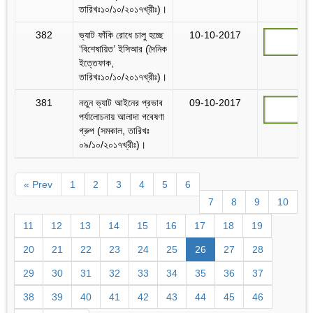
তারিখঃ১০/১০/২০১৭খ্রীঃ)।
382
ভ্যাট ফাঁকি রোধে চালু হচ্ছে
10-10-2017
‘বিশেষায়িত’ ইসিআর (দৈনিক
ইত্তেফাক,
তারিখঃ১০/১০/২০১৭খ্রীঃ)।
381
নতুন ভ্যাট আইনের প্রভাব
09-10-2017
পর্যালোচনায় আলাদা গবেষণা
গ্রুপ (সমকাল, তারিখঃ
০৯/১০/২০১৭খ্রীঃ)।
« Prev
1
2
3
4
5
6
7
8
9
10
11
12
13
14
15
16
17
18
19
20
21
22
23
24
25
26
27
28
29
30
31
32
33
34
35
36
37
38
39
40
41
42
43
44
45
46