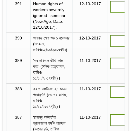
391
Human rights of
12-10-2017
workers severely
ignored : seminar
(New Age, Date:
12/10/2017).
390
আয়কর মেলা শুরু ১ নভেম্বর
12-10-2017
(সমকাল,
তারিখঃ১২/১০/২০১৭খ্রীঃ)।
389
‘কর না দিলে ভীতি কাজ
11-10-2017
করে’ (দৈনিক ইত্তেফাক,
তারিখঃ
১১/১০/২০১৭খ্রীঃ)।
388
কর ও কাস্টমসে ২০ জনের
11-10-2017
পদোন্নতি (ভোরের কাগজ,
তারিখঃ
১১/১০/২০১৭খ্রীঃ)।
387
‘রাজস্ব কর্মকর্তারা
11-10-2017
প্রাণনাশের হুমকি পাচ্ছেন’
(কালের কন্ঠ, তারিখঃ