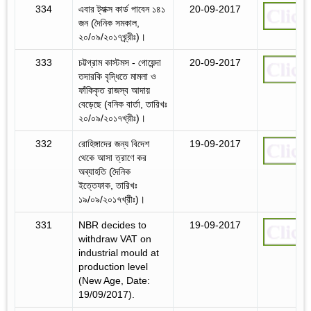
334
এবার ট্যাক্স কার্ড পাবেন ১৪১
20-09-2017
জন (দৈনিক সমকাল,
২০/০৯/২০১৭খ্র্রীঃ)।
333
চট্টগ্রাম কাস্টমস - গোয়েন্দা
20-09-2017
তদারকি বৃদ্ধিতে মামলা ও
ফাঁকিকৃত রাজস্ব আদায়
বেড়েছে (বনিক বার্তা, তারিখঃ
২০/০৯/২০১৭খ্রীঃ)।
332
রোহিঙ্গাদের জন্য বিদেশ
19-09-2017
থেকে আসা ত্রাণে কর
অব্যাহতি (দৈনিক
ইত্তেফাক, তারিখঃ
১৯/০৯/২০১৭খ্রীঃ)।
331
NBR decides to
19-09-2017
withdraw VAT on
industrial mould at
production level
(New Age, Date:
19/09/2017).