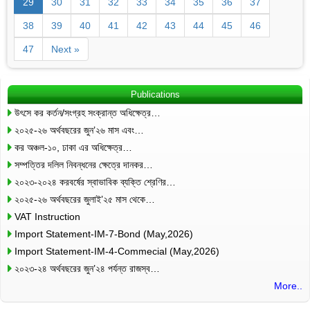
29
30
31
32
33
34
35
36
37
38
39
40
41
42
43
44
45
46
47
Next »
Publications
উৎসে কর কর্তন/সংগ্রহ সংক্রান্ত অধিক্ষেত্র…
২০২৫-২৬ অর্থবছরের জুন’২৬ মাস এবং…
কর অঞ্চল-১০, ঢাকা এর অধিক্ষেত্র…
সম্পত্তির দলিল নিবন্ধনের ক্ষেত্রে দানকর…
২০২৩-২০২৪ করবর্ষের স্বাভাবিক ব্যক্তি শ্রেণির…
২০২৫-২৬ অর্থবছরের জুলাই’২৫ মাস থেকে…
VAT Instruction
Import Statement-IM-7-Bond (May,2026)
Import Statement-IM-4-Commecial (May,2026)
২০২৩-২৪ অর্থবছরের জুন’২৪ পর্যন্ত রাজস্ব…
More..