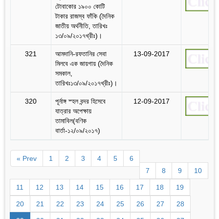
টোবাকোর ১৯০০ কোটি
টাকার রাজস্ব ফাঁকি (দৈনিক
জাতীয় অর্থনীতি, তারিখঃ
১৩/০৯/২০১৭খ্রীঃ)।
321
আমদানি-রফতানির সেবা
13-09-2017
মিলবে এক জায়গায় (দৈনিক
সমকাল,
তারিখঃ১৩/০৯/২০১৭খ্রীঃ)।
320
পূর্নাঙ্গ স্হল বন্দর হিসেবে
12-09-2017
যাত্রার অপেক্ষায়
তামাবিল(বণিক
বার্তা-১২/০৯/২০১৭)
« Prev
1
2
3
4
5
6
7
8
9
10
11
12
13
14
15
16
17
18
19
20
21
22
23
24
25
26
27
28