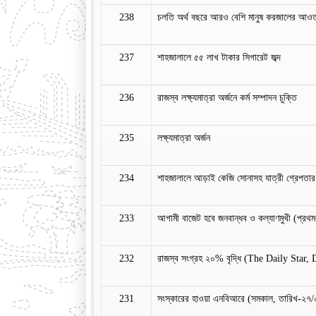
238
চলতি অর্থ বছরে আরও বেশি মানুষ করজালের আও
237
শাহজালালে ৫৫ লাখ টাকার সিগারেট জব্দ
236
রাজস্ব লক্ষ্যমাত্রা অর্জনে কর্ম সম্পাদন চুক্তি
235
লক্ষ্যমাত্রা অর্জন
234
শাহজালালে আড়াই কেজি সোনাসহ যাত্রী গ্রেপতা
233
আগামী বাজেট হবে জনবান্ধব ও কল্যাণমুখী (প্র
232
রাজস্ব সংগ্রহ ২০% বৃদ্ধি (The Daily Star,
231
সংস্কারের হাওয়া এনবিআরে (সমকাল, তারিখ-২৭/