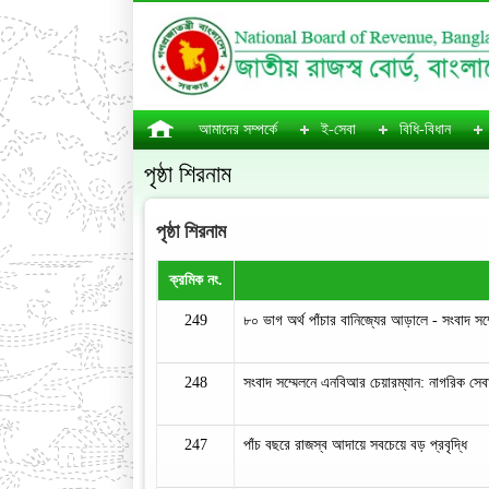
আমাদের সম্পর্কে
ই-সেবা
বিধি-বিধান
পৃষ্ঠা শিরনাম
পৃষ্ঠা শিরনাম
ক্রমিক নং.
249
৮০ ভাগ অর্থ পাঁচার বানিজ্যের আড়ালে - সংবাদ স
248
সংবাদ সম্মেলনে এনবিআর চেয়ারম্যান: নাগরিক সেব
247
পাঁচ বছরে রাজস্ব আদায়ে সবচেয়ে বড় প্রবৃদ্ধি