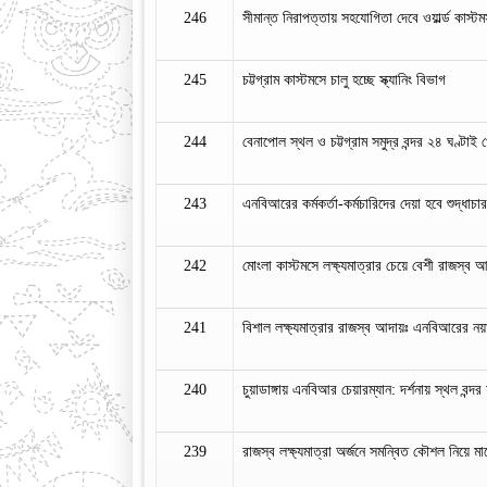
246
সীমান্ত নিরাপত্তায় সহযোগিতা দেবে ওয়ার্ল্ড কাস্ট
245
চট্টগ্রাম কাস্টমসে চালু হচ্ছে স্ক্যানিং বিভাগ
244
বেনাপোল স্থল ও চট্টগ্রাম সমুদ্র বন্দর ২৪ ঘণ্টাই
243
এনবিআরের কর্মকর্তা-কর্মচারিদের দেয়া হবে শুদ্ধাচার
242
মোংলা কাস্টমসে লক্ষ্যমাত্রার চেয়ে বেশী রাজস্ব 
241
বিশাল লক্ষ্যমাত্রার রাজস্ব আদায়ঃ এনবিআরের ন
240
চুয়াডাঙ্গায় এনবিআর চেয়ারম্যান: দর্শনায় স্থল বন্দর
239
রাজস্ব লক্ষ্যমাত্রা অর্জনে সমন্বিত কৌশল নিয়ে 