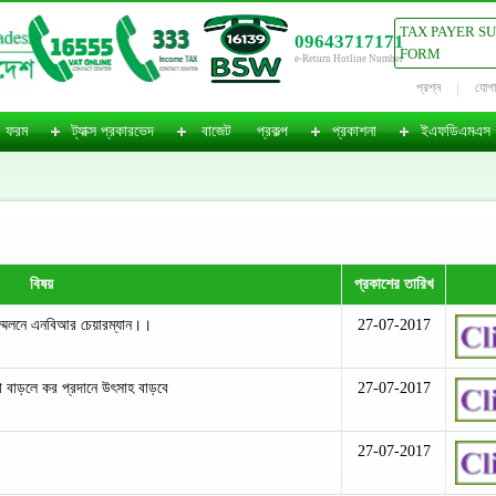
TAX PAYER S
09643717171
FORM
e-Return Hotline Number
প্রশ্ন
যোগ
ফরম
ট্যাক্স প্রকারভেদ
বাজেট
প্রকল্প
প্রকাশনা
ইএফডিএমএস
বিষয়
প্রকাশের তারিখ
ম্মেলনে এনবিআর চেয়ারম্যান।।
27-07-2017
া বাড়লে কর প্রদানে উৎসাহ বাড়বে
27-07-2017
27-07-2017