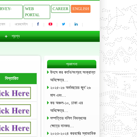
URVEY-
WEB
CAREER
ENGLISH
PORTAL
াযোগ
ওয়েবমেইল
প্রশ্ন
প্রকাশনা
উৎসে কর কর্তন/সংগ্রহ সংক্রান্ত
বিস্তারিত
অধিক্ষেত্র…
২০২৫-২৬ অর্থবছরের জুন’২৬
মাস এবং…
কর অঞ্চল-১০, ঢাকা এর
অধিক্ষেত্র…
সম্পত্তির দলিল নিবন্ধনের
ক্ষেত্রে দানকর…
২০২৩-২০২৪ করবর্ষের স্বাভাবিক