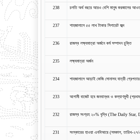
238
চলতি অর্থ বছরে আরও বেশি মানুষ করজালের আও
237
শাহজালালে ৫৫ লাখ টাকার সিগারেট জব্দ
236
রাজস্ব লক্ষ্যমাত্রা অর্জনে কর্ম সম্পাদন চুক্তি
235
লক্ষ্যমাত্রা অর্জন
234
শাহজালালে আড়াই কেজি সোনাসহ যাত্রী গ্রেপতা
233
আগামী বাজেট হবে জনবান্ধব ও কল্যাণমুখী (প্র
232
রাজস্ব সংগ্রহ ২০% বৃদ্ধি (The Daily Star,
231
সংস্কারের হাওয়া এনবিআরে (সমকাল, তারিখ-২৭/