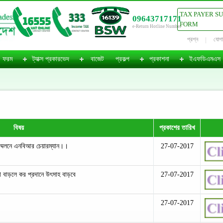
TAX PAYER S
09643717171
FORM
e-Return Hotline Number
প্রশ্ন
যোগ
ফরম
ট্যাক্স প্রকারভেদ
বাজেট
প্রকল্প
প্রকাশনা
ইএফডিএমএস
বিষয়
প্রকাশের তারিখ
ম্মেলনে এনবিআর চেয়ারম্যান।।
27-07-2017
া বাড়লে কর প্রদানে উৎসাহ বাড়বে
27-07-2017
27-07-2017