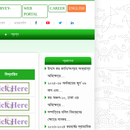
URVEY-
WEB
CAREER
ENGLISH
PORTAL
াযোগ
ওয়েবমেইল
প্রশ্ন
প্রকাশনা
উৎসে কর কর্তন/সংগ্রহ সংক্রান্ত
বিস্তারিত
অধিক্ষেত্র…
২০২৫-২৬ অর্থবছরের জুন’২৬
মাস এবং…
কর অঞ্চল-১০, ঢাকা এর
অধিক্ষেত্র…
সম্পত্তির দলিল নিবন্ধনের
ক্ষেত্রে দানকর…
২০২৩-২০২৪ করবর্ষের স্বাভাবিক