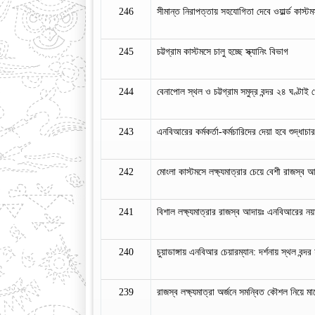
246
সীমান্ত নিরাপত্তায় সহযোগিতা দেবে ওয়ার্ল্ড কাস্ট
245
চট্টগ্রাম কাস্টমসে চালু হচ্ছে স্ক্যানিং বিভাগ
244
বেনাপোল স্থল ও চট্টগ্রাম সমুদ্র বন্দর ২৪ ঘণ্টাই
243
এনবিআরের কর্মকর্তা-কর্মচারিদের দেয়া হবে শুদ্ধাচার
242
মোংলা কাস্টমসে লক্ষ্যমাত্রার চেয়ে বেশী রাজস্ব 
241
বিশাল লক্ষ্যমাত্রার রাজস্ব আদায়ঃ এনবিআরের ন
240
চুয়াডাঙ্গায় এনবিআর চেয়ারম্যান: দর্শনায় স্থল বন্দর
239
রাজস্ব লক্ষ্যমাত্রা অর্জনে সমন্বিত কৌশল নিয়ে 