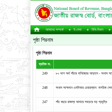
আমাদের সম্পর্কে
ই-সেবা
বিধি-বিধান
পৃষ্ঠা শিরনাম
পৃষ্ঠা শিরনাম
ক্রমিক নং.
249
৮০ ভাগ অর্থ পাঁচার বানিজ্যের আড়ালে - সংবাদ স
248
সংবাদ সম্মেলনে এনবিআর চেয়ারম্যান: নাগরিক সেব
247
পাঁচ বছরে রাজস্ব আদায়ে সবচেয়ে বড় প্রবৃদ্ধি