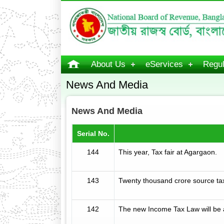
About Us
eServices
Regul
News And Media
News And Media
Serial No.
144
This year, Tax fair at Agargaon.
143
Twenty thousand crore source tax
142
The new Income Tax Law will be 