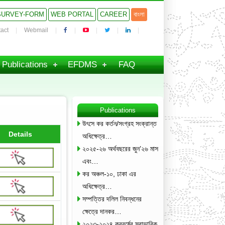
SURVEY-FORM
WEB PORTAL
CAREER
বাংলা
act
Webmail
Publications
EFDMS
FAQ
Publications
উৎসে কর কর্তন/সংগ্রহ সংক্রান্ত
Details
অধিক্ষেত্র…
২০২৫-২৬ অর্থবছরের জুন’২৬ মাস
এবং…
কর অঞ্চল-১০, ঢাকা এর
অধিক্ষেত্র…
সম্পত্তির দলিল নিবন্ধনের
ক্ষেত্রে দানকর…
২০২৩-২০২৪ করবর্ষের স্বাভাবিক