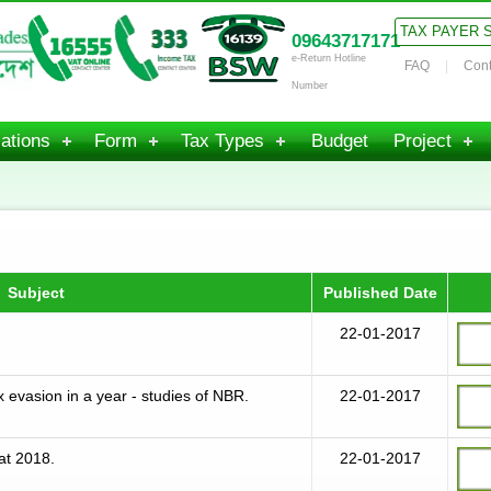
TAX PAYER 
09643717171
e-Return Hotline
FAQ
Cont
Number
ations
Form
Tax Types
Budget
Project
Subject
Published Date
22-01-2017
 evasion in a year - studies of NBR.
22-01-2017
at 2018.
22-01-2017