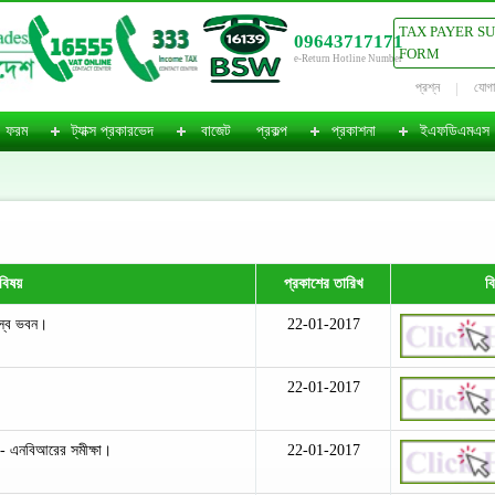
TAX PAYER S
09643717171
FORM
e-Return Hotline Number
প্রশ্ন
যোগ
ফরম
ট্যাক্স প্রকারভেদ
বাজেট
প্রকল্প
প্রকাশনা
ইএফডিএমএস
বিষয়
প্রকাশের তারিখ
ব
জস্ব ভবন।
22-01-2017
22-01-2017
 - এনবিআরের সমীক্ষা।
22-01-2017