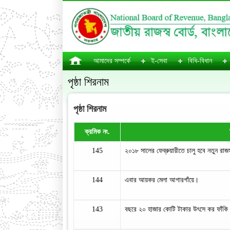
আমাদের সম্পর্কে
ই-সেবা
বিধি-বিধান
পৃষ্ঠা শিরনাম
পৃষ্ঠা শিরনাম
ক্রমিক নং.
145
২০১৮ সালের ফেব্রুয়ারীতে চালু হবে নতুন রা
144
এবার আয়কর মেলা আগারগাঁয়ে।
143
বছরে ২০ হাজার কোটি টাকার উৎসে কর ফাঁকি