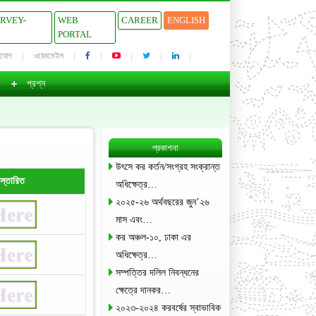
URVEY-
WEB
CAREER
ENGLISH
PORTAL
াযোগ
ওয়েবমেইল
প্রশ্ন
প্রকাশনা
উৎসে কর কর্তন/সংগ্রহ সংক্রান্ত
িস্তারিত
অধিক্ষেত্র…
২০২৫-২৬ অর্থবছরের জুন’২৬
মাস এবং…
কর অঞ্চল-১০, ঢাকা এর
অধিক্ষেত্র…
সম্পত্তির দলিল নিবন্ধনের
ক্ষেত্রে দানকর…
২০২৩-২০২৪ করবর্ষের স্বাভাবিক