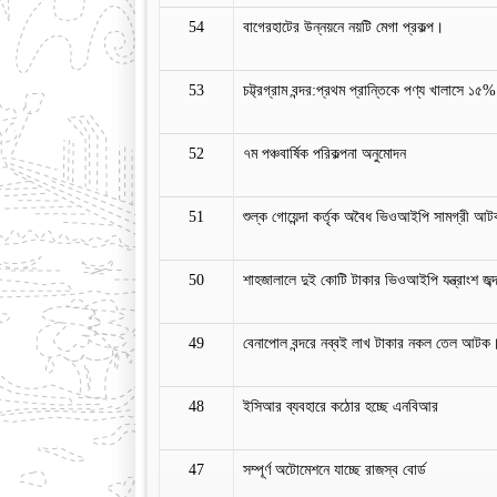
54
বাগেরহাটের উন্নয়নে নয়টি মেগা প্রকল্প।
53
চট্ট্রগ্রাম বন্দর:প্রথম প্রান্তিকে পণ্য খালাসে ১৫% 
52
৭ম পঞ্চবার্ষিক পরিকল্পনা অনুমোদন
51
শুল্ক গোয়েন্দা কর্তৃক অবৈধ ভিওআইপি সামগ্রী আট
50
শাহজালালে দুই কোটি টাকার ভিওআইপি যন্ত্রাংশ জব
49
বেনাপোল বন্দরে নব্বই লাখ টাকার নকল তেল আটক
48
ইসিআর ব্যবহারে কঠোর হচ্ছে এনবিআর
47
সম্পূর্ণ অটোমেশনে যাচ্ছে রাজস্ব বোর্ড