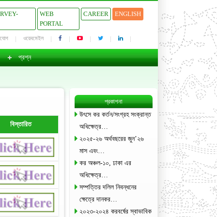
URVEY-
WEB
CAREER
ENGLISH
PORTAL
াযোগ
ওয়েবমেইল
প্রশ্ন
প্রকাশনা
উৎসে কর কর্তন/সংগ্রহ সংক্রান্ত
বিস্তারিত
অধিক্ষেত্র…
২০২৫-২৬ অর্থবছরের জুন’২৬
মাস এবং…
কর অঞ্চল-১০, ঢাকা এর
অধিক্ষেত্র…
সম্পত্তির দলিল নিবন্ধনের
ক্ষেত্রে দানকর…
২০২৩-২০২৪ করবর্ষের স্বাভাবিক