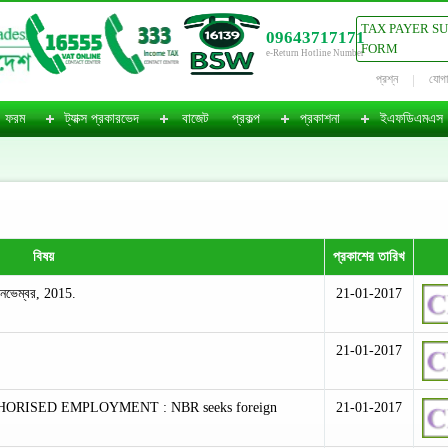
TAX PAYER S
09643717171
FORM
e-Return Hotline Number
প্রশ্ন
যোগ
ফরম
ট্যাক্স প্রকারভেদ
বাজেট
প্রকল্প
প্রকাশনা
ইএফডিএমএস
বিষয়
প্রকাশের তারিখ
 নভেম্বর, 2015.
21-01-2017
21-01-2017
RISED EMPLOYMENT : NBR seeks foreign
21-01-2017