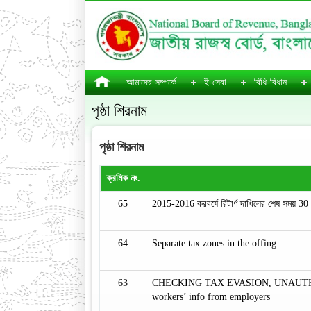
আমাদের সম্পর্কে
ই-সেবা
বিধি-বিধান
পৃষ্ঠা শিরনাম
পৃষ্ঠা শিরনাম
ক্রমিক নং.
65
2015-2016 করবর্ষে রিটার্ণ দাখিলের শেষ সময় 30
64
Separate tax zones in the offing
63
CHECKING TAX EVASION, UNAUTHO
workers’ info from employers