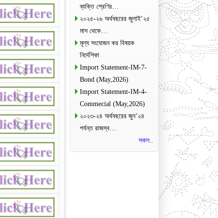
ব্যক্তি শ্রেণির…
২০২৫-২৬ অর্থবছরের জুলাই’২৫
মাস থেকে…
মূল্য সংযোজন কর বিষয়ক
নির্দেশিকা
Import Statement-IM-7-
Bond (May,2026)
Import Statement-IM-4-
Commecial (May,2026)
২০২৩-২৪ অর্থবছরের জুন’২৪
পর্যন্ত রাজস্ব…
সকল..