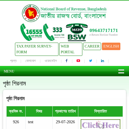
09643717171
e-Return Hotline Number
TAX PAYER SURVEY-
WEB
CAREER
ENGLISH
FORM
PORTAL
প্রশ্ন
যোগাযোগ
ওয়েবমেইল
MENU
পৃষ্ঠা শিরনাম
পৃষ্ঠা শিরনাম
ক্রমিক নং.
বিষয়
প্রকাশের তারিখ
বিস্তারিত
926
test
29-07-2026