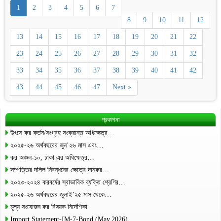
1
2
3
4
5
6
7
8
9
10
11
12
13
14
15
16
17
18
19
20
21
22
23
24
25
26
27
28
29
30
31
32
33
34
35
36
37
38
39
40
41
42
43
44
45
46
47
Next »
প্রকাশনা
উৎসে কর কর্তন/সংগ্রহ সংক্রান্ত অধিক্ষেত্র…
২০২৫-২৬ অর্থবছরের জুন’২৬ মাস এবং…
কর অঞ্চল-১০, ঢাকা এর অধিক্ষেত্র…
সম্পত্তির দলিল নিবন্ধনের ক্ষেত্রে দানকর…
২০২৩-২০২৪ করবর্ষের স্বাভাবিক ব্যক্তি শ্রেণির…
২০২৫-২৬ অর্থবছরের জুলাই’২৫ মাস থেকে…
মূল্য সংযোজন কর বিষয়ক নির্দেশিকা
Import Statement-IM-7-Bond (May,2026)