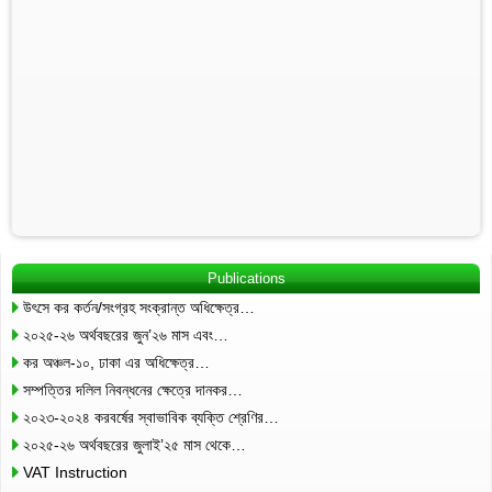
Publications
উৎসে কর কর্তন/সংগ্রহ সংক্রান্ত অধিক্ষেত্র…
২০২৫-২৬ অর্থবছরের জুন’২৬ মাস এবং…
কর অঞ্চল-১০, ঢাকা এর অধিক্ষেত্র…
সম্পত্তির দলিল নিবন্ধনের ক্ষেত্রে দানকর…
২০২৩-২০২৪ করবর্ষের স্বাভাবিক ব্যক্তি শ্রেণির…
২০২৫-২৬ অর্থবছরের জুলাই’২৫ মাস থেকে…
VAT Instruction