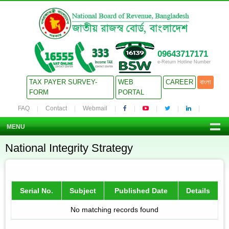
09643717171
e-Return Hotline Number
TAX PAYER SURVEY-
WEB
CAREER
বাংলা
FORM
PORTAL
FAQ
Contact
Webmail
MENU
National Integrity Strategy
Serial No.
Subject
Published Date
Details
No matching records found