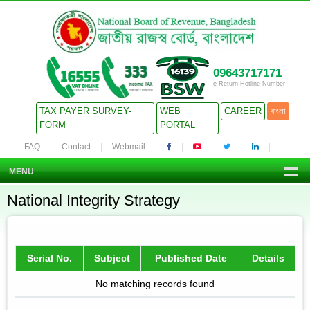
09643717171
e-Return Hotline Number
TAX PAYER SURVEY-
WEB
CAREER
বাংলা
FORM
PORTAL
FAQ
Contact
Webmail
MENU
National Integrity Strategy
Serial No.
Subject
Published Date
Details
No matching records found