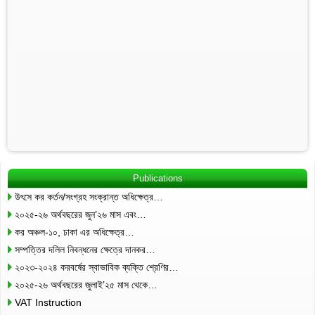
Publications
উৎসে কর কর্তন/সংগ্রহ সংক্রান্ত অধিক্ষেত্র…
২০২৫-২৬ অর্থবছরের জুন’২৬ মাস এবং…
কর অঞ্চল-১০, ঢাকা এর অধিক্ষেত্র…
সম্পত্তির দলিল নিবন্ধনের ক্ষেত্রে দানকর…
২০২৩-২০২৪ করবর্ষের স্বাভাবিক ব্যক্তি শ্রেণির…
২০২৫-২৬ অর্থবছরের জুলাই’২৫ মাস থেকে…
VAT Instruction