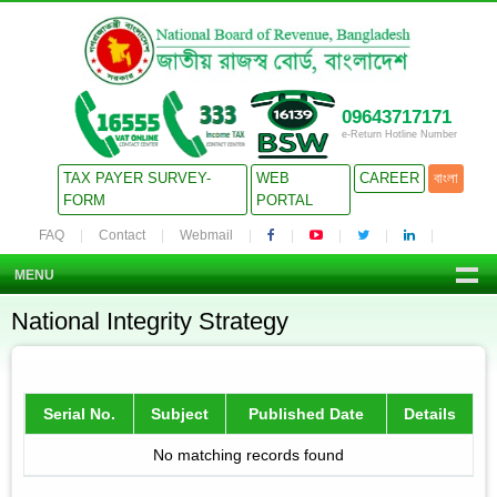
09643717171
e-Return Hotline Number
TAX PAYER SURVEY-
WEB
CAREER
বাংলা
FORM
PORTAL
FAQ
Contact
Webmail
MENU
National Integrity Strategy
Serial No.
Subject
Published Date
Details
No matching records found