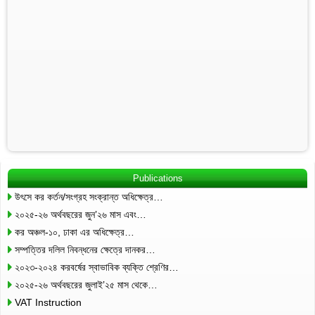
Publications
উৎসে কর কর্তন/সংগ্রহ সংক্রান্ত অধিক্ষেত্র…
২০২৫-২৬ অর্থবছরের জুন’২৬ মাস এবং…
কর অঞ্চল-১০, ঢাকা এর অধিক্ষেত্র…
সম্পত্তির দলিল নিবন্ধনের ক্ষেত্রে দানকর…
২০২৩-২০২৪ করবর্ষের স্বাভাবিক ব্যক্তি শ্রেণির…
২০২৫-২৬ অর্থবছরের জুলাই’২৫ মাস থেকে…
VAT Instruction