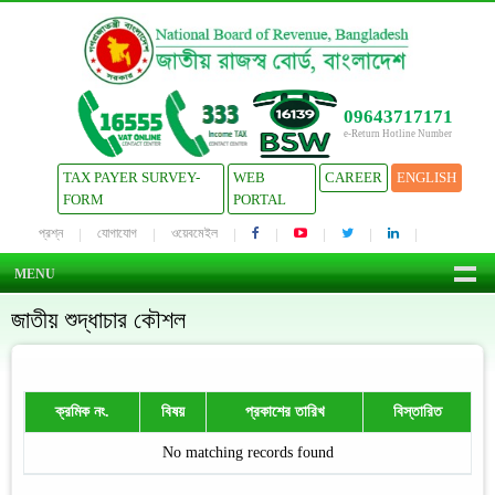
09643717171
e-Return Hotline Number
TAX PAYER SURVEY-
WEB
CAREER
ENGLISH
FORM
PORTAL
প্রশ্ন
যোগাযোগ
ওয়েবমেইল
MENU
জাতীয় শুদ্ধাচার কৌশল
ক্রমিক নং.
বিষয়
প্রকাশের তারিখ
বিস্তারিত
No matching records found