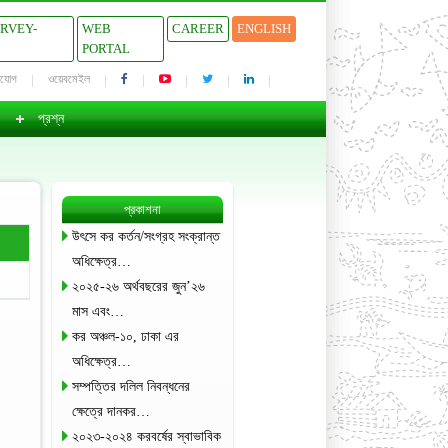
URVEY-
WEB
CAREER
ENGLISH
PORTAL
াযোগ
ওয়েবমেইল
প্রশ্ন
প্রকাশনা
উৎসে কর কর্তন/সংগ্রহ সংক্রান্ত
অধিক্ষেত্র…
২০২৫-২৬ অর্থবছরের জুন’২৬
মাস এবং…
কর অঞ্চল-১০, ঢাকা এর
অধিক্ষেত্র…
সম্পত্তির দলিল নিবন্ধনের
ক্ষেত্রে দানকর…
২০২৩-২০২৪ করবর্ষের স্বাভাবিক