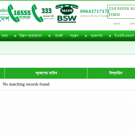
TAX PAYER S
09643717171
FORM
e-Return Hotline Number
প্রশ্ন
যোগ
ফরম
ট্যাক্স প্রকারভেদ
বাজেট
প্রকল্প
প্রকাশনা
ইএফডিএমএস
প্রকাশের তারিখ
বিস্তারিত
No matching records found