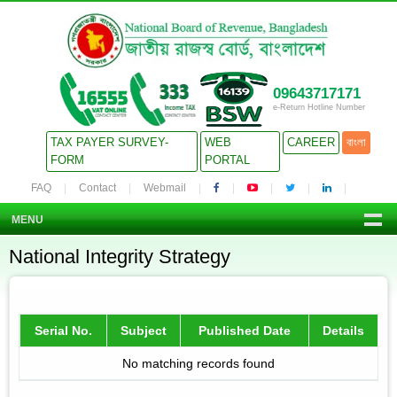
09643717171
e-Return Hotline Number
TAX PAYER SURVEY-
WEB
CAREER
বাংলা
FORM
PORTAL
FAQ
Contact
Webmail
MENU
National Integrity Strategy
Serial No.
Subject
Published Date
Details
No matching records found