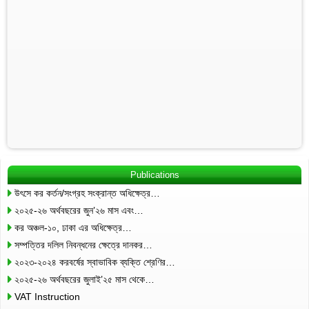
Publications
উৎসে কর কর্তন/সংগ্রহ সংক্রান্ত অধিক্ষেত্র…
২০২৫-২৬ অর্থবছরের জুন’২৬ মাস এবং…
কর অঞ্চল-১০, ঢাকা এর অধিক্ষেত্র…
সম্পত্তির দলিল নিবন্ধনের ক্ষেত্রে দানকর…
২০২৩-২০২৪ করবর্ষের স্বাভাবিক ব্যক্তি শ্রেণির…
২০২৫-২৬ অর্থবছরের জুলাই’২৫ মাস থেকে…
VAT Instruction