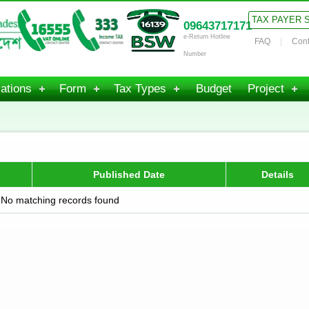
TAX PAYER 
09643717171
e-Return Hotline
FAQ
Cont
Number
ations
Form
Tax Types
Budget
Project
Published Date
Details
No matching records found