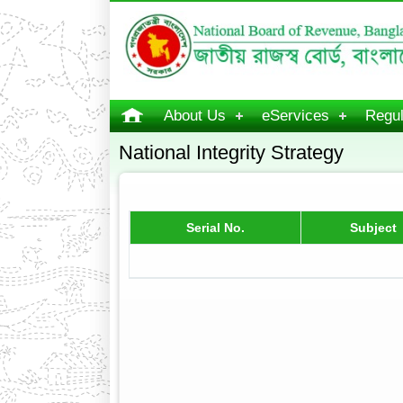
About Us
eServices
Regul
National Integrity Strategy
Serial No.
Subject