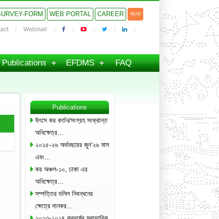
SURVEY-FORM
WEB PORTAL
CAREER
বাংলা
act
Webmail
Publications
EFDMS
FAQ
Publications
উৎসে কর কর্তন/সংগ্রহ সংক্রান্ত
অধিক্ষেত্র…
২০২৫-২৬ অর্থবছরের জুন’২৬ মাস
এবং…
কর অঞ্চল-১০, ঢাকা এর
অধিক্ষেত্র…
সম্পত্তির দলিল নিবন্ধনের
ক্ষেত্রে দানকর…
২০২৩-২০২৪ করবর্ষের স্বাভাবিক