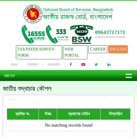
09643717171
e-Return Hotline Number
TAX PAYER SURVEY-
WEB
CAREER
ENGLISH
FORM
PORTAL
প্রশ্ন
যোগাযোগ
ওয়েবমেইল
MENU
জাতীয় শুদ্ধাচার কৌশল
ক্রমিক নং.
বিষয়
প্রকাশের তারিখ
বিস্তারিত
No matching records found