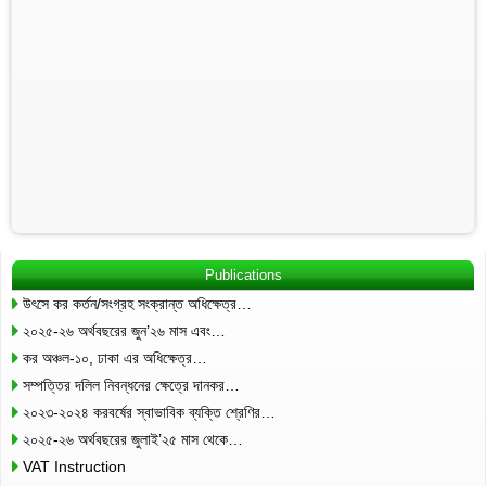
Publications
উৎসে কর কর্তন/সংগ্রহ সংক্রান্ত অধিক্ষেত্র…
২০২৫-২৬ অর্থবছরের জুন’২৬ মাস এবং…
কর অঞ্চল-১০, ঢাকা এর অধিক্ষেত্র…
সম্পত্তির দলিল নিবন্ধনের ক্ষেত্রে দানকর…
২০২৩-২০২৪ করবর্ষের স্বাভাবিক ব্যক্তি শ্রেণির…
২০২৫-২৬ অর্থবছরের জুলাই’২৫ মাস থেকে…
VAT Instruction