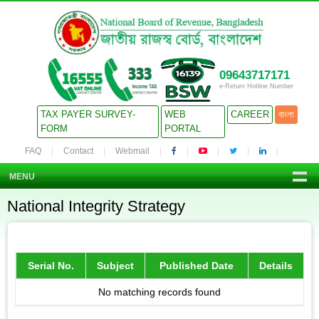
09643717171
e-Return Hotline Number
TAX PAYER SURVEY-
WEB
CAREER
বাংলা
FORM
PORTAL
FAQ
Contact
Webmail
MENU
National Integrity Strategy
Serial No.
Subject
Published Date
Details
No matching records found