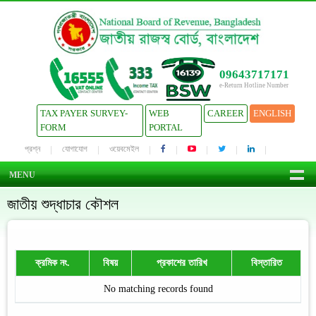
09643717171
e-Return Hotline Number
TAX PAYER SURVEY-
WEB
CAREER
ENGLISH
FORM
PORTAL
প্রশ্ন
যোগাযোগ
ওয়েবমেইল
MENU
জাতীয় শুদ্ধাচার কৌশল
ক্রমিক নং.
বিষয়
প্রকাশের তারিখ
বিস্তারিত
No matching records found