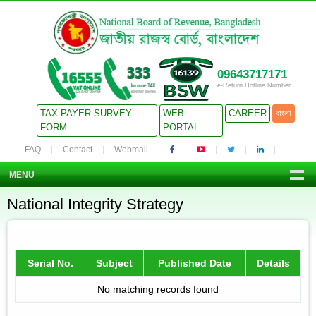
09643717171
e-Return Hotline Number
TAX PAYER SURVEY-
WEB
CAREER
বাংলা
FORM
PORTAL
FAQ
Contact
Webmail
MENU
National Integrity Strategy
Serial No.
Subject
Published Date
Details
No matching records found