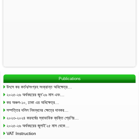
Publications
উৎসে কর কর্তন/সংগ্রহ সংক্রান্ত অধিক্ষেত্র…
২০২৫-২৬ অর্থবছরের জুন’২৬ মাস এবং…
কর অঞ্চল-১০, ঢাকা এর অধিক্ষেত্র…
সম্পত্তির দলিল নিবন্ধনের ক্ষেত্রে দানকর…
২০২৩-২০২৪ করবর্ষের স্বাভাবিক ব্যক্তি শ্রেণির…
২০২৫-২৬ অর্থবছরের জুলাই’২৫ মাস থেকে…
VAT Instruction