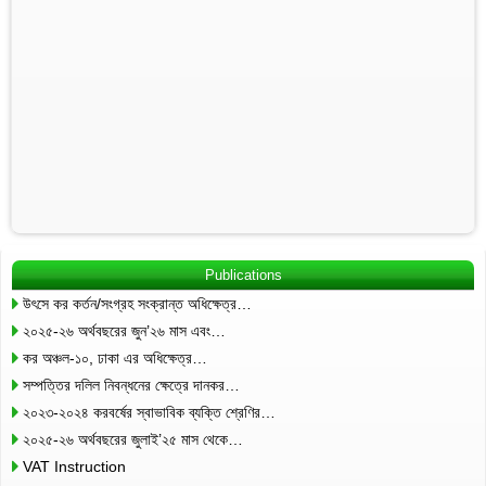
Publications
উৎসে কর কর্তন/সংগ্রহ সংক্রান্ত অধিক্ষেত্র…
২০২৫-২৬ অর্থবছরের জুন’২৬ মাস এবং…
কর অঞ্চল-১০, ঢাকা এর অধিক্ষেত্র…
সম্পত্তির দলিল নিবন্ধনের ক্ষেত্রে দানকর…
২০২৩-২০২৪ করবর্ষের স্বাভাবিক ব্যক্তি শ্রেণির…
২০২৫-২৬ অর্থবছরের জুলাই’২৫ মাস থেকে…
VAT Instruction