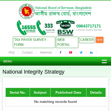
09643717171
e-Return Hotline Number
TAX PAYER SURVEY-
WEB
CAREER
বাংলা
FORM
PORTAL
FAQ
Contact
Webmail
MENU
National Integrity Strategy
Serial No.
Subject
Published Date
Details
No matching records found