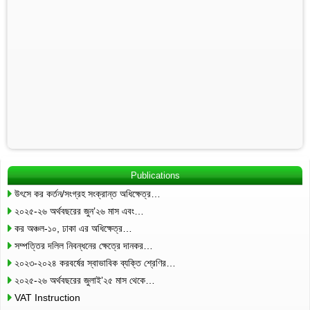
Publications
উৎসে কর কর্তন/সংগ্রহ সংক্রান্ত অধিক্ষেত্র…
২০২৫-২৬ অর্থবছরের জুন’২৬ মাস এবং…
কর অঞ্চল-১০, ঢাকা এর অধিক্ষেত্র…
সম্পত্তির দলিল নিবন্ধনের ক্ষেত্রে দানকর…
২০২৩-২০২৪ করবর্ষের স্বাভাবিক ব্যক্তি শ্রেণির…
২০২৫-২৬ অর্থবছরের জুলাই’২৫ মাস থেকে…
VAT Instruction