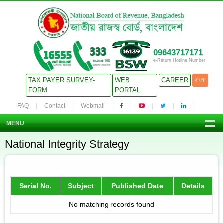
09643717171
e-Return Hotline Number
TAX PAYER SURVEY-
WEB
CAREER
বাংলা
FORM
PORTAL
FAQ
Contact
Webmail
MENU
National Integrity Strategy
Serial No.
Subject
Published Date
Details
No matching records found