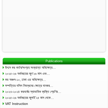
Publications
উৎসে কর কর্তন/সংগ্রহ সংক্রান্ত অধিক্ষেত্র…
২০২৫-২৬ অর্থবছরের জুন’২৬ মাস এবং…
কর অঞ্চল-১০, ঢাকা এর অধিক্ষেত্র…
সম্পত্তির দলিল নিবন্ধনের ক্ষেত্রে দানকর…
২০২৩-২০২৪ করবর্ষের স্বাভাবিক ব্যক্তি শ্রেণির…
২০২৫-২৬ অর্থবছরের জুলাই’২৫ মাস থেকে…
VAT Instruction