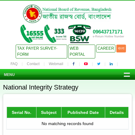
09643717171
e-Return Hotline Number
TAX PAYER SURVEY-
WEB
CAREER
বাংলা
FORM
PORTAL
FAQ
Contact
Webmail
MENU
National Integrity Strategy
Serial No.
Subject
Published Date
Details
No matching records found