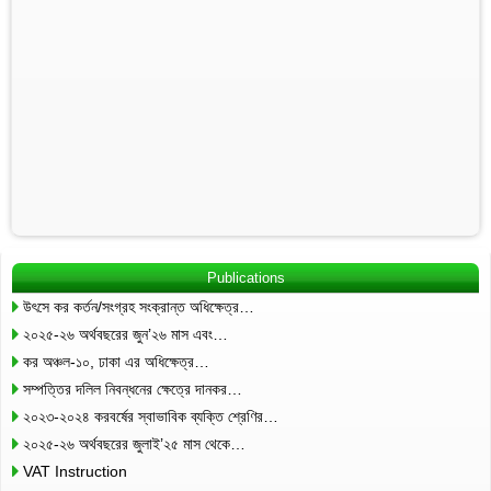
Publications
উৎসে কর কর্তন/সংগ্রহ সংক্রান্ত অধিক্ষেত্র…
২০২৫-২৬ অর্থবছরের জুন’২৬ মাস এবং…
কর অঞ্চল-১০, ঢাকা এর অধিক্ষেত্র…
সম্পত্তির দলিল নিবন্ধনের ক্ষেত্রে দানকর…
২০২৩-২০২৪ করবর্ষের স্বাভাবিক ব্যক্তি শ্রেণির…
২০২৫-২৬ অর্থবছরের জুলাই’২৫ মাস থেকে…
VAT Instruction