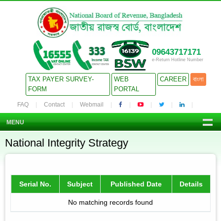
09643717171
e-Return Hotline Number
TAX PAYER SURVEY-
WEB
CAREER
বাংলা
FORM
PORTAL
FAQ
Contact
Webmail
MENU
National Integrity Strategy
Serial No.
Subject
Published Date
Details
No matching records found