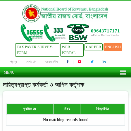
09643717171
e-Return Hotline Number
TAX PAYER SURVEY-
WEB
CAREER
ENGLISH
FORM
PORTAL
প্রশ্ন
যোগাযোগ
ওয়েবমেইল
MENU
দায়িত্বপ্রাপ্ত কর্মকর্তা ও আপিল কর্তৃপক্ষ
ক্রমিক নং.
বিষয়
বিস্তারিত
No matching records found