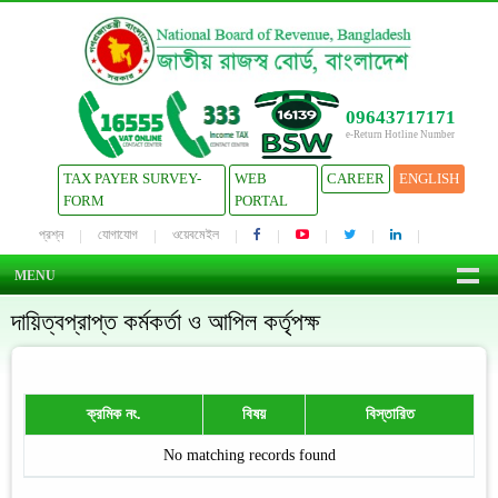
09643717171
e-Return Hotline Number
TAX PAYER SURVEY-
WEB
CAREER
ENGLISH
FORM
PORTAL
প্রশ্ন
যোগাযোগ
ওয়েবমেইল
MENU
দায়িত্বপ্রাপ্ত কর্মকর্তা ও আপিল কর্তৃপক্ষ
ক্রমিক নং.
বিষয়
বিস্তারিত
No matching records found