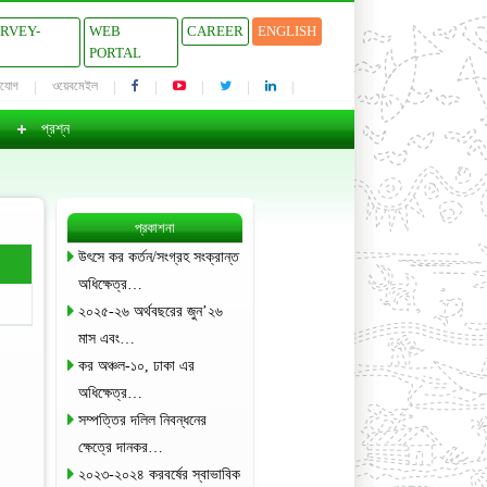
URVEY-
WEB
CAREER
ENGLISH
PORTAL
াযোগ
ওয়েবমেইল
প্রশ্ন
প্রকাশনা
উৎসে কর কর্তন/সংগ্রহ সংক্রান্ত
অধিক্ষেত্র…
২০২৫-২৬ অর্থবছরের জুন’২৬
মাস এবং…
কর অঞ্চল-১০, ঢাকা এর
অধিক্ষেত্র…
সম্পত্তির দলিল নিবন্ধনের
ক্ষেত্রে দানকর…
২০২৩-২০২৪ করবর্ষের স্বাভাবিক