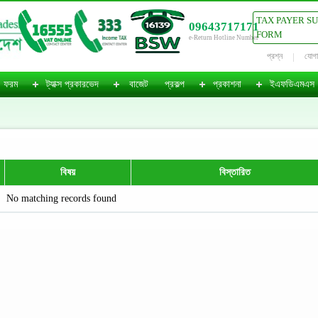
TAX PAYER S
09643717171
FORM
e-Return Hotline Number
প্রশ্ন
যোগ
ফরম
ট্যাক্স প্রকারভেদ
বাজেট
প্রকল্প
প্রকাশনা
ইএফডিএমএস
বিষয়
বিস্তারিত
No matching records found