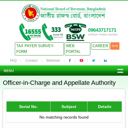
09643717171
e-Return Hotline Number
TAX PAYER SURVEY-
WEB
CAREER
বাংলা
FORM
PORTAL
FAQ
Contact
Webmail
MENU
Officer-in-Charge and Appellate Authority
Serial No.
Subject
Details
No matching records found