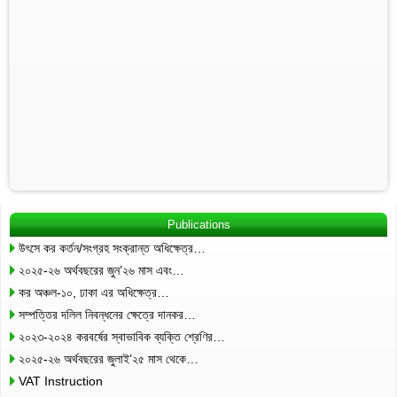
Publications
উৎসে কর কর্তন/সংগ্রহ সংক্রান্ত অধিক্ষেত্র…
২০২৫-২৬ অর্থবছরের জুন’২৬ মাস এবং…
কর অঞ্চল-১০, ঢাকা এর অধিক্ষেত্র…
সম্পত্তির দলিল নিবন্ধনের ক্ষেত্রে দানকর…
২০২৩-২০২৪ করবর্ষের স্বাভাবিক ব্যক্তি শ্রেণির…
২০২৫-২৬ অর্থবছরের জুলাই’২৫ মাস থেকে…
VAT Instruction