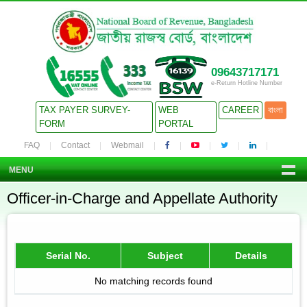
09643717171
e-Return Hotline Number
TAX PAYER SURVEY-
WEB
CAREER
বাংলা
FORM
PORTAL
FAQ
Contact
Webmail
MENU
Officer-in-Charge and Appellate Authority
Serial No.
Subject
Details
No matching records found