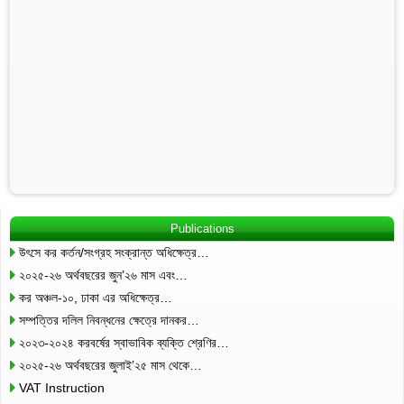
Publications
উৎসে কর কর্তন/সংগ্রহ সংক্রান্ত অধিক্ষেত্র…
২০২৫-২৬ অর্থবছরের জুন’২৬ মাস এবং…
কর অঞ্চল-১০, ঢাকা এর অধিক্ষেত্র…
সম্পত্তির দলিল নিবন্ধনের ক্ষেত্রে দানকর…
২০২৩-২০২৪ করবর্ষের স্বাভাবিক ব্যক্তি শ্রেণির…
২০২৫-২৬ অর্থবছরের জুলাই’২৫ মাস থেকে…
VAT Instruction