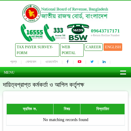
09643717171
e-Return Hotline Number
TAX PAYER SURVEY-
WEB
CAREER
ENGLISH
FORM
PORTAL
প্রশ্ন
যোগাযোগ
ওয়েবমেইল
MENU
দায়িত্বপ্রাপ্ত কর্মকর্তা ও আপিল কর্তৃপক্ষ
ক্রমিক নং.
বিষয়
বিস্তারিত
No matching records found