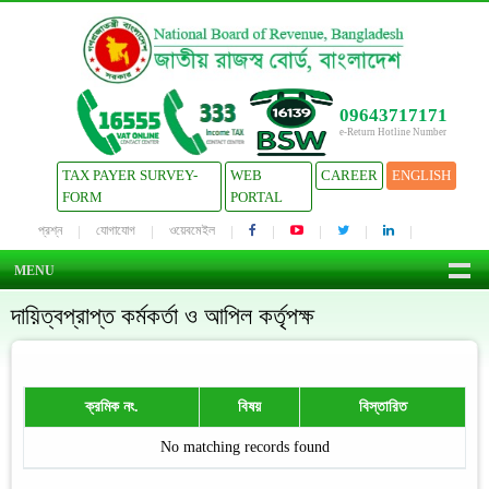
09643717171
e-Return Hotline Number
TAX PAYER SURVEY-
WEB
CAREER
ENGLISH
FORM
PORTAL
প্রশ্ন
যোগাযোগ
ওয়েবমেইল
MENU
দায়িত্বপ্রাপ্ত কর্মকর্তা ও আপিল কর্তৃপক্ষ
ক্রমিক নং.
বিষয়
বিস্তারিত
No matching records found