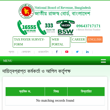
09643717171
e-Return Hotline Number
TAX PAYER SURVEY-
WEB
CAREER
ENGLISH
FORM
PORTAL
প্রশ্ন
যোগাযোগ
ওয়েবমেইল
MENU
দায়িত্বপ্রাপ্ত কর্মকর্তা ও আপিল কর্তৃপক্ষ
ক্রমিক নং.
বিষয়
বিস্তারিত
No matching records found