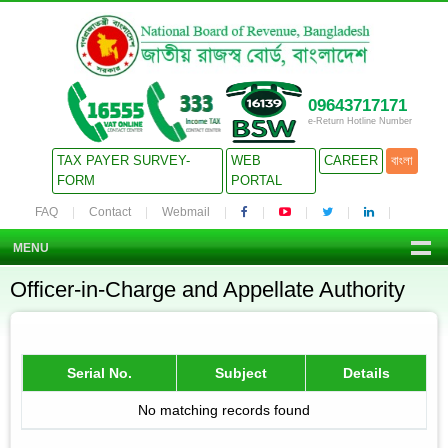
09643717171
e-Return Hotline Number
TAX PAYER SURVEY-
WEB
CAREER
বাংলা
FORM
PORTAL
FAQ
Contact
Webmail
MENU
Officer-in-Charge and Appellate Authority
Serial No.
Subject
Details
No matching records found