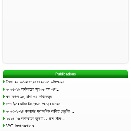
Publications
উৎসে কর কর্তন/সংগ্রহ সংক্রান্ত অধিক্ষেত্র…
২০২৫-২৬ অর্থবছরের জুন’২৬ মাস এবং…
কর অঞ্চল-১০, ঢাকা এর অধিক্ষেত্র…
সম্পত্তির দলিল নিবন্ধনের ক্ষেত্রে দানকর…
২০২৩-২০২৪ করবর্ষের স্বাভাবিক ব্যক্তি শ্রেণির…
২০২৫-২৬ অর্থবছরের জুলাই’২৫ মাস থেকে…
VAT Instruction