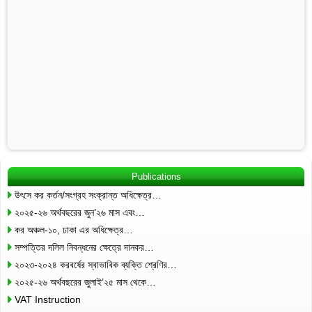
Publications
উৎসে কর কর্তন/সংগ্রহ সংক্রান্ত অধিক্ষেত্র…
২০২৫-২৬ অর্থবছরের জুন’২৬ মাস এবং…
কর অঞ্চল-১০, ঢাকা এর অধিক্ষেত্র…
সম্পত্তির দলিল নিবন্ধনের ক্ষেত্রে দানকর…
২০২৩-২০২৪ করবর্ষের স্বাভাবিক ব্যক্তি শ্রেণির…
২০২৫-২৬ অর্থবছরের জুলাই’২৫ মাস থেকে…
VAT Instruction