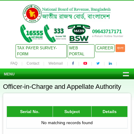
09643717171
e-Return Hotline Number
TAX PAYER SURVEY-
WEB
CAREER
বাংলা
FORM
PORTAL
FAQ
Contact
Webmail
MENU
Officer-in-Charge and Appellate Authority
Serial No.
Subject
Details
No matching records found