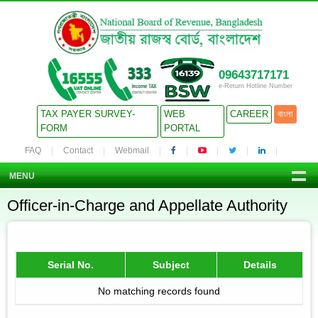
09643717171
e-Return Hotline Number
TAX PAYER SURVEY-
WEB
CAREER
বাংলা
FORM
PORTAL
FAQ
Contact
Webmail
MENU
Officer-in-Charge and Appellate Authority
Serial No.
Subject
Details
No matching records found