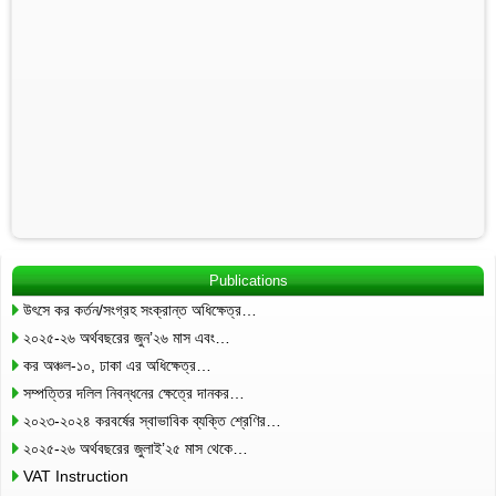
Publications
উৎসে কর কর্তন/সংগ্রহ সংক্রান্ত অধিক্ষেত্র…
২০২৫-২৬ অর্থবছরের জুন’২৬ মাস এবং…
কর অঞ্চল-১০, ঢাকা এর অধিক্ষেত্র…
সম্পত্তির দলিল নিবন্ধনের ক্ষেত্রে দানকর…
২০২৩-২০২৪ করবর্ষের স্বাভাবিক ব্যক্তি শ্রেণির…
২০২৫-২৬ অর্থবছরের জুলাই’২৫ মাস থেকে…
VAT Instruction