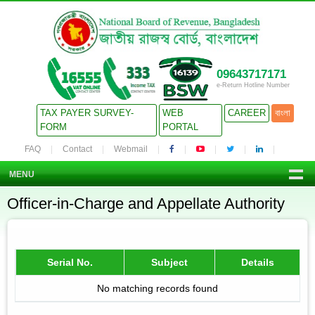
09643717171
e-Return Hotline Number
TAX PAYER SURVEY-
WEB
CAREER
বাংলা
FORM
PORTAL
FAQ
Contact
Webmail
MENU
Officer-in-Charge and Appellate Authority
Serial No.
Subject
Details
No matching records found