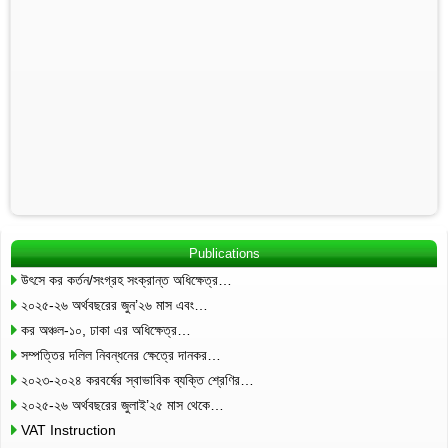
Publications
উৎসে কর কর্তন/সংগ্রহ সংক্রান্ত অধিক্ষেত্র…
২০২৫-২৬ অর্থবছরের জুন’২৬ মাস এবং…
কর অঞ্চল-১০, ঢাকা এর অধিক্ষেত্র…
সম্পত্তির দলিল নিবন্ধনের ক্ষেত্রে দানকর…
২০২৩-২০২৪ করবর্ষের স্বাভাবিক ব্যক্তি শ্রেণির…
২০২৫-২৬ অর্থবছরের জুলাই’২৫ মাস থেকে…
VAT Instruction