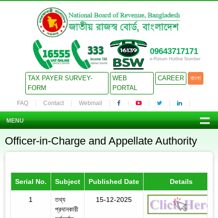
09643717171
e-Return Hotline Number
TAX PAYER SURVEY-
WEB
CAREER
বাংলা
FORM
PORTAL
FAQ
Contact
Webmail
MENU
Officer-in-Charge and Appellate Authority
Serial No.
Subject
Published Date
Details
1
তথ্য
15-12-2025
প্রদানকারী