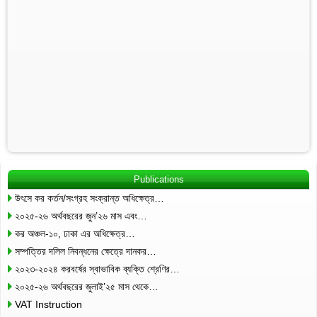
Publications
উৎসে কর কর্তন/সংগ্রহ সংক্রান্ত অধিক্ষেত্র…
২০২৫-২৬ অর্থবছরের জুন’২৬ মাস এবং…
কর অঞ্চল-১০, ঢাকা এর অধিক্ষেত্র…
সম্পত্তির দলিল নিবন্ধনের ক্ষেত্রে দানকর…
২০২৩-২০২৪ করবর্ষের স্বাভাবিক ব্যক্তি শ্রেণির…
২০২৫-২৬ অর্থবছরের জুলাই’২৫ মাস থেকে…
VAT Instruction