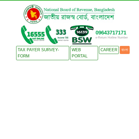
09643717171
e-Return Hotline Number
TAX PAYER SURVEY-
WEB
CAREER
বাংলা
FORM
PORTAL