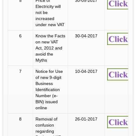
5
Price of
30-05-2017
Electricity will
not be
increased
under new VAT
6
Know the Facts
30-04-2017
on new VAT
Act, 2012 and
avoid the
Myths
7
Notice for Use
10-04-2017
of new 9-digit
Business
Identification
Number (e-
BIN) issued
online
8
Removal of
26-01-2017
confusion
regarding