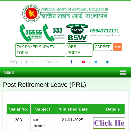
09643717171
e-Return Hotline Number
TAX PAYER SURVEY-
WEB
CAREER
বাংলা
FORM
PORTAL
FAQ
Contact
Webmail
MENU
Post Retirement Leave (PRL)
Serial No.
Subject
Published Date
Details
303
মোঃ
21-01-2025
শাহজাহান,