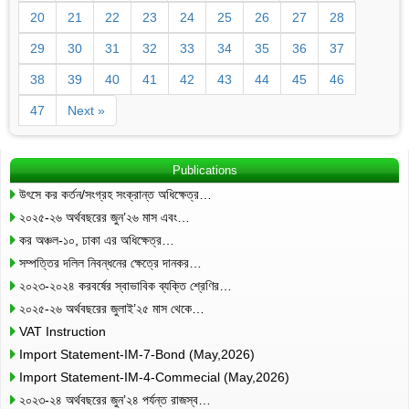
20
21
22
23
24
25
26
27
28
29
30
31
32
33
34
35
36
37
38
39
40
41
42
43
44
45
46
47
Next »
Publications
উৎসে কর কর্তন/সংগ্রহ সংক্রান্ত অধিক্ষেত্র…
২০২৫-২৬ অর্থবছরের জুন’২৬ মাস এবং…
কর অঞ্চল-১০, ঢাকা এর অধিক্ষেত্র…
সম্পত্তির দলিল নিবন্ধনের ক্ষেত্রে দানকর…
২০২৩-২০২৪ করবর্ষের স্বাভাবিক ব্যক্তি শ্রেণির…
২০২৫-২৬ অর্থবছরের জুলাই’২৫ মাস থেকে…
VAT Instruction
Import Statement-IM-7-Bond (May,2026)
Import Statement-IM-4-Commecial (May,2026)
২০২৩-২৪ অর্থবছরের জুন’২৪ পর্যন্ত রাজস্ব…