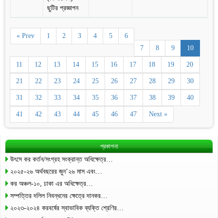
ছুটির প্রজ্ঞাপন
« Prev
1
2
3
4
5
6
7
8
9
10
11
12
13
14
15
16
17
18
19
20
21
22
23
24
25
26
27
28
29
30
31
32
33
34
35
36
37
38
39
40
41
42
43
44
45
46
47
Next »
প্রকাশনা
উৎসে কর কর্তন/সংগ্রহ সংক্রান্ত অধিক্ষেত্র…
২০২৫-২৬ অর্থবছরের জুন’২৬ মাস এবং…
কর অঞ্চল-১০, ঢাকা এর অধিক্ষেত্র…
সম্পত্তির দলিল নিবন্ধনের ক্ষেত্রে দানকর…
২০২৩-২০২৪ করবর্ষের স্বাভাবিক ব্যক্তি শ্রেণির…