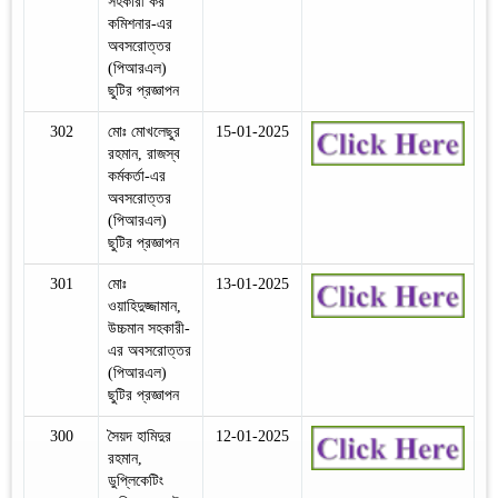
সহকারী কর
কমিশনার-এর
অবসরোত্তর
(পিআরএল)
ছুটির প্রজ্ঞাপন
302
মোঃ মোখলেছুর
15-01-2025
রহমান, রাজস্ব
কর্মকর্তা-এর
অবসরোত্তর
(পিআরএল)
ছুটির প্রজ্ঞাপন
301
মোঃ
13-01-2025
ওয়াহিদুজ্জামান,
উচ্চমান সহকারী-
এর অবসরোত্তর
(পিআরএল)
ছুটির প্রজ্ঞাপন
300
সৈয়দ হামিদুর
12-01-2025
রহমান,
ডুপ্লিকেটিং