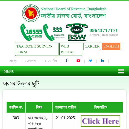
09643717171
e-Return Hotline Number
TAX PAYER SURVEY-
WEB
CAREER
ENGLISH
FORM
PORTAL
প্রশ্ন
যোগাযোগ
ওয়েবমেইল
MENU
অবসর-উত্তর ছুটি
ক্রমিক নং.
বিষয়
প্রকাশের তারিখ
বিস্তারিত
303
মোঃ শাহজাহান,
21-01-2025
অতিরিক্ত