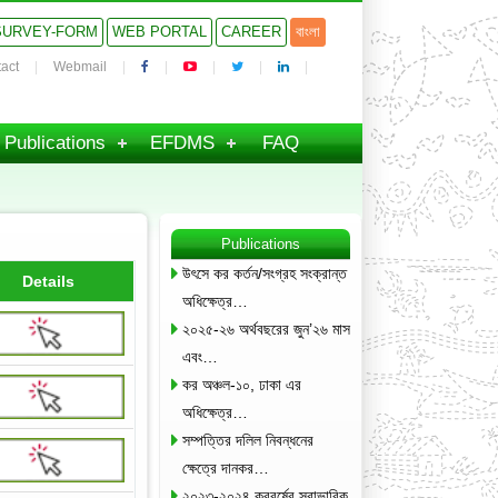
SURVEY-FORM
WEB PORTAL
CAREER
বাংলা
act
Webmail
Publications
EFDMS
FAQ
Publications
উৎসে কর কর্তন/সংগ্রহ সংক্রান্ত
Details
অধিক্ষেত্র…
২০২৫-২৬ অর্থবছরের জুন’২৬ মাস
এবং…
কর অঞ্চল-১০, ঢাকা এর
অধিক্ষেত্র…
সম্পত্তির দলিল নিবন্ধনের
ক্ষেত্রে দানকর…
২০২৩-২০২৪ করবর্ষের স্বাভাবিক