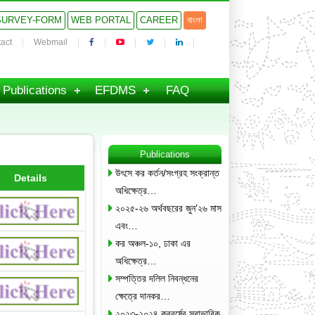
SURVEY-FORM
WEB PORTAL
CAREER
বাংলা
act
Webmail
Publications
EFDMS
FAQ
Publications
উৎসে কর কর্তন/সংগ্রহ সংক্রান্ত
Details
অধিক্ষেত্র…
২০২৫-২৬ অর্থবছরের জুন’২৬ মাস
এবং…
কর অঞ্চল-১০, ঢাকা এর
অধিক্ষেত্র…
সম্পত্তির দলিল নিবন্ধনের
ক্ষেত্রে দানকর…
২০২৩-২০২৪ করবর্ষের স্বাভাবিক