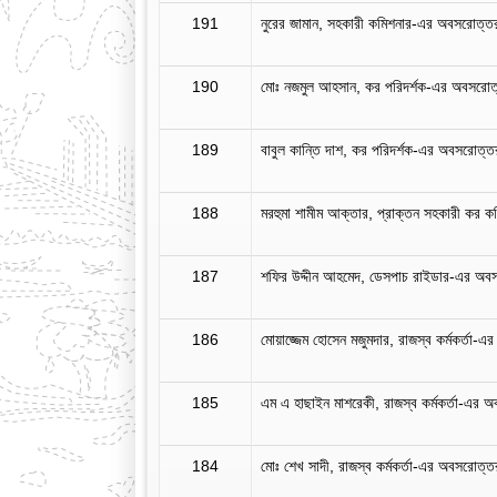
191
নুরের জামান, সহকারী কমিশনার-এর অবসরোত্তর
190
মোঃ নজমুল আহসান, কর পরিদর্শক-এর অবসরোত্
189
বাবুল কান্তি দাশ, কর পরিদর্শক-এর অবসরোত্ত
188
মরহুমা শামীম আক্তার, প্রাক্তন সহকারী কর কমি
187
শফির উদ্দীন আহমেদ, ডেসপাচ রাইডার-এর অ
186
মোয়াজ্জেম হোসেন মজুমদার, রাজস্ব কর্মকর্তা-
185
এম এ হাছাইন মাশরেকী, রাজস্ব কর্মকর্তা-এর 
184
মোঃ শেখ সাদী, রাজস্ব কর্মকর্তা-এর অবসরোত্ত