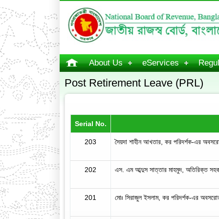
About Us
eServices
Regul
Post Retirement Leave (PRL)
Serial No.
203
সৈয়দা শাহীন আখতার, কর পরিদর্শক-এর অবসরোত
202
এস. এম আব্দুস সাত্তার মাহমুদ, অতিরিক্ত স
201
মোঃ সিরাজুল ইসলাম, কর পরিদর্শক-এর অবসরোত